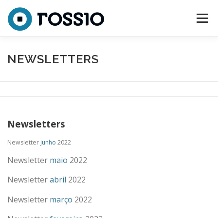
Saltar para conteúdo
Menu
SOBRE
CONSÓRCIO
EQUIPA
ATIVIDADES
NEWSLETTERS
NOTÍCIAS
CONTACTOS
Newsletters
Newsletter
junho
2022
Newsletter
maio
2022
Newsletter
abril
2022
Newsletter
março
2022