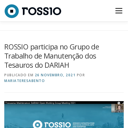
Saltar para conteúdo
Menu
SOBRE
CONSÓRCIO
EQUIPA
ATIVIDADES
ROSSIO participa no Grupo de
Trabalho de Manutenção dos
NOTÍCIAS
CONTACTOS
Tesauros do DARIAH
PUBLICADO EM
26 NOVEMBRO, 2021
POR
MARIATERESABENTO